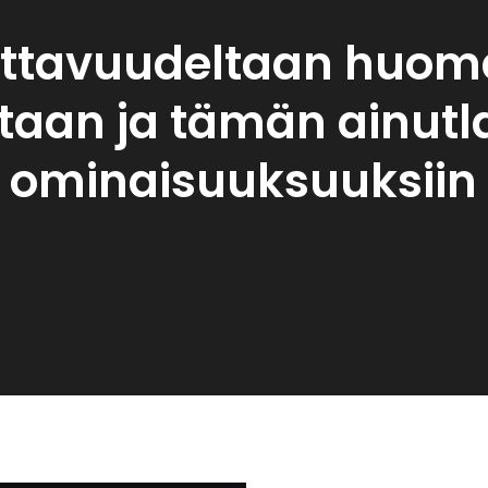
attavuudeltaan huom
staan ja tämän ainutla
ominaisuuksuuksiin