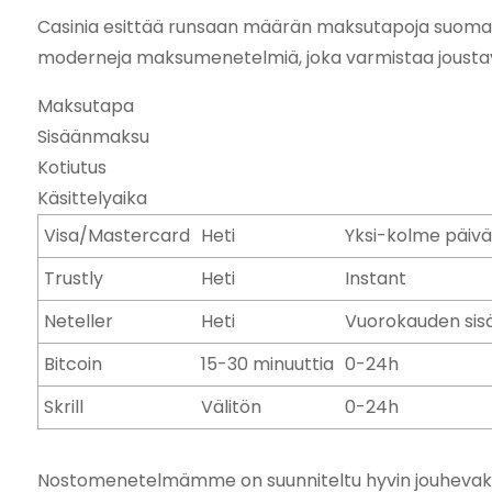
Casinia esittää runsaan määrän maksutapoja suomalai
moderneja maksumenetelmiä, joka varmistaa joustavu
Maksutapa
Sisäänmaksu
Kotiutus
Käsittelyaika
Visa/Mastercard
Heti
Yksi-kolme päiv
Trustly
Heti
Instant
Neteller
Heti
Vuorokauden sisä
Bitcoin
15-30 minuuttia
0-24h
Skrill
Välitön
0-24h
Nostomenetelmämme on suunniteltu hyvin jouhevaks