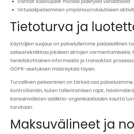
Vanhat kasinopelit monilla pidetyillä variaatioilla
Virtuaalipelaaminen ympärivuorokautiseen aktivit
Tietoturva ja luotet
Käyttäjien suojaus on palvelullemme pääasiallinen t
salaustekniikkaa jokaisen siirtojen varmentamiseksi,
henkilökohtainen informaatio ja transaktiot proses
GDPR-asetuksen määräyksiä täysin.
Turvallinen pelaaminen on tärkeä osa palveluamme.
kontrollointiin, kuten tallentamisen rajat, häviömäär
kansainvälisten addiktio-organisaatioiden kautta tu
tarvitaan.
Maksuvälineet ja no