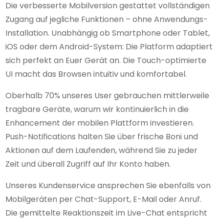
Die verbesserte Mobilversion gestattet vollständigen
Zugang auf jegliche Funktionen – ohne Anwendungs-
Installation. Unabhängig ob Smartphone oder Tablet,
iOS oder dem Android-System: Die Platform adaptiert
sich perfekt an Euer Gerät an. Die Touch-optimierte
UI macht das Browsen intuitiv und komfortabel.
Oberhalb 70% unseres User gebrauchen mittlerweile
tragbare Geräte, warum wir kontinuierlich in die
Enhancement der mobilen Plattform investieren.
Push-Notifications halten Sie über frische Boni und
Aktionen auf dem Laufenden, während Sie zu jeder
Zeit und überall Zugriff auf Ihr Konto haben.
Unseres Kundenservice ansprechen Sie ebenfalls von
Mobilgeräten per Chat-Support, E-Mail oder Anruf.
Die gemittelte Reaktionszeit im Live-Chat entspricht