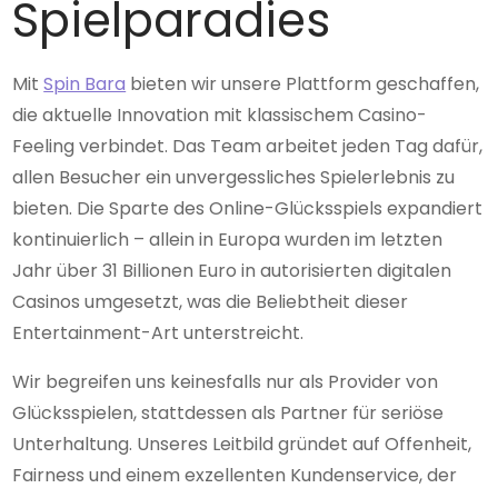
Spielparadies
Mit
Spin Bara
bieten wir unsere Plattform geschaffen,
die aktuelle Innovation mit klassischem Casino-
Feeling verbindet. Das Team arbeitet jeden Tag dafür,
allen Besucher ein unvergessliches Spielerlebnis zu
bieten. Die Sparte des Online-Glücksspiels expandiert
kontinuierlich – allein in Europa wurden im letzten
Jahr über 31 Billionen Euro in autorisierten digitalen
Casinos umgesetzt, was die Beliebtheit dieser
Entertainment-Art unterstreicht.
Wir begreifen uns keinesfalls nur als Provider von
Glücksspielen, stattdessen als Partner für seriöse
Unterhaltung. Unseres Leitbild gründet auf Offenheit,
Fairness und einem exzellenten Kundenservice, der