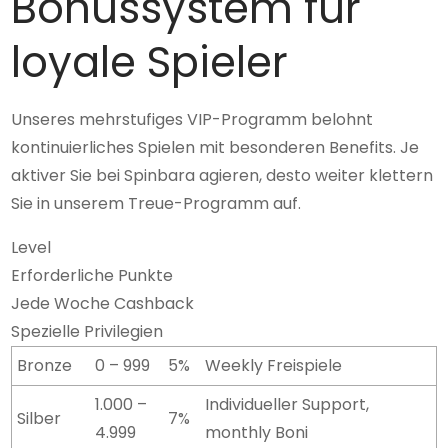
Bonussystem für
loyale Spieler
Unseres mehrstufiges VIP-Programm belohnt
kontinuierliches Spielen mit besonderen Benefits. Je
aktiver Sie bei Spinbara agieren, desto weiter klettern
Sie in unserem Treue-Programm auf.
Level
Erforderliche Punkte
Jede Woche Cashback
Spezielle Privilegien
Bronze
0 – 999
5%
Weekly Freispiele
1.000 –
Individueller Support,
Silber
7%
4.999
monthly Boni