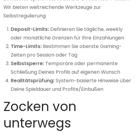
Wir bieten weitreichende Werkzeuge zur
Selbstregulierung:
Deposit-Limits:
Definieren Sie tägliche, weekly
oder monatliche Grenzen für Ihre Einzahlungen
Time-Limits:
Bestimmen Sie oberste Gaming-
Zeiten pro Session oder Tag
Selbstsperre:
Temporäre oder permanente
Schließung Deines Profils auf eigenen Wunsch
Realitätsprüfung:
System-basierte Hinweise über
Deine Spieldauer und Profite/Einbußen
Zocken von
unterwegs