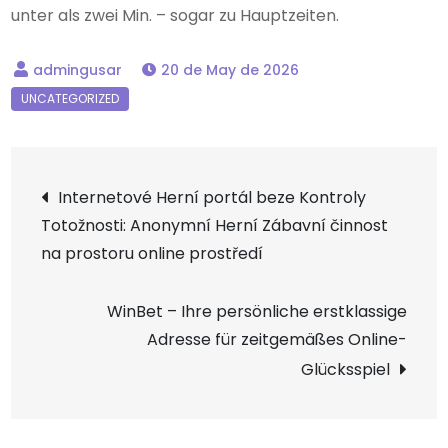
unter als zwei Min. – sogar zu Hauptzeiten.
20 de May de 2026
Post
Internetové Herní portál beze Kontroly
Totožnosti: Anonymní Herní Zábavní činnost
navigation
na prostoru online prostředí
WinBet – Ihre persönliche erstklassige
Adresse für zeitgemäßes Online-
Glücksspiel