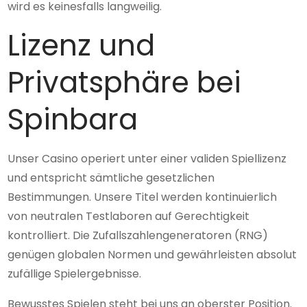
wird es keinesfalls langweilig.
Lizenz und
Privatsphäre bei
Spinbara
Unser Casino operiert unter einer validen Spiellizenz
und entspricht sämtliche gesetzlichen
Bestimmungen. Unsere Titel werden kontinuierlich
von neutralen Testlaboren auf Gerechtigkeit
kontrolliert. Die Zufallszahlengeneratoren (RNG)
genügen globalen Normen und gewährleisten absolut
zufällige Spielergebnisse.
Bewusstes Spielen steht bei uns an oberster Position.